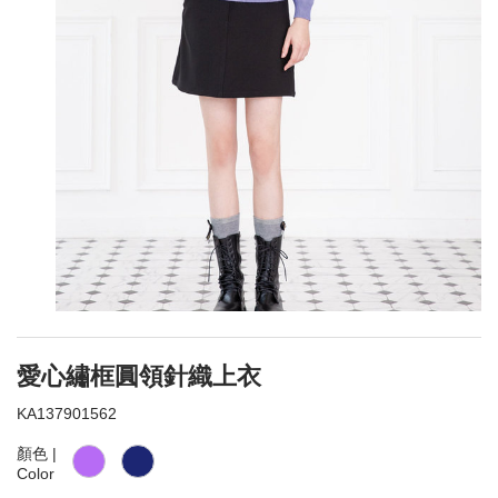
愛心繡框圓領針織上衣
KA137901562
顏色 |
Color